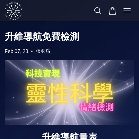
升維導航免費檢測
•
張羽瑄
Feb 07, 23
升維導航量表