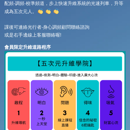
配
頻-調頻-校準頻道，步上快速升維系統的光速列車，升等
成為五次元人。
課後可連絡光行者-身心調頻顧問聯絡諮詢
或是右手邊線上客服聯絡喔!
會員限定升維道路程序