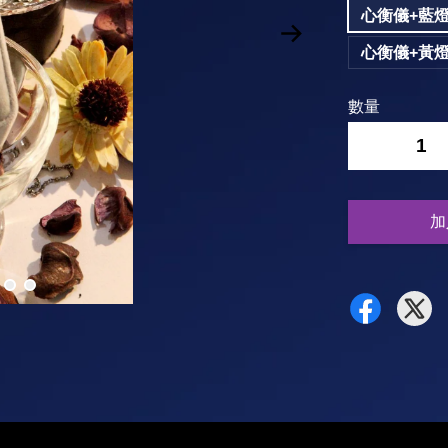
心衡儀+藍
心衡儀+黃
數量
-
加