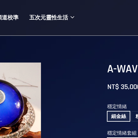
頻道校準
五次元靈性生活
A-W
NT$ 35,00
穩定情緒
細金絲
穩定情緒套組