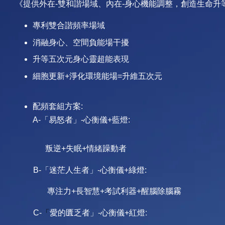
《提供外在-雙和諧場域、內在-身心機能調整，創造生命升
場域
專利雙合諧頻率
消融身心、空間負能場干擾
升等五次元身心靈超能表現
細胞更新+淨化環境能場=升維五次元
配頻套組方案:
A-「易怒者」-心衡儀+藍燈:
叛逆+失眠+情緒躁動者
迷茫人生者」-
B-「
心衡儀+綠燈:
專注力+長智慧+考試利器+醒腦除腦霧
「
愛的匱乏者」-
紅燈:
C-
心衡儀+