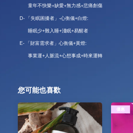
童年不快樂+缺愛+無力感+悲痛創傷
白燈:
D- 「失眠困擾者」-心衡儀+
睡眠少+難入睡+淺眠+易醒者
E- 「財富需求者」心衡儀+黃燈:
事業運+人脈流+心想事成+時來運轉
您可能也喜歡
優惠