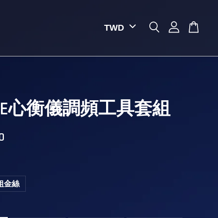
AVE心衡儀調頻工具套組
0
粗金絲