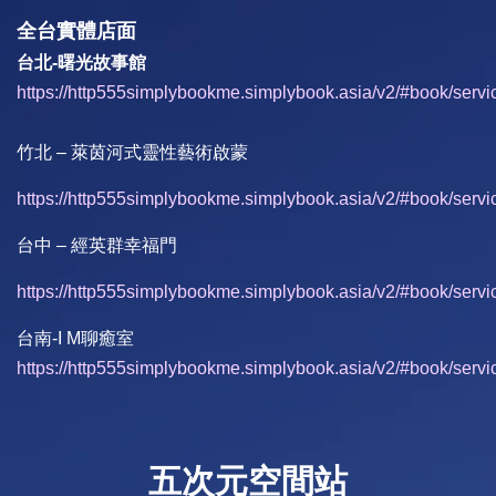
全台實體店面
台北-曙光故事館
https://http555simplybookme.simplybook.asia/v2/#book/servi
竹北 – 萊茵河式靈性藝術啟蒙
https://http555simplybookme.simplybook.asia/v2/#book/servi
台中 – 經英群幸福門
https://http555simplybookme.simplybook.asia/v2/#book/servi
台南-I M聊癒室
https://http555simplybookme.simplybook.asia/v2/#book/servi
五次元空間站