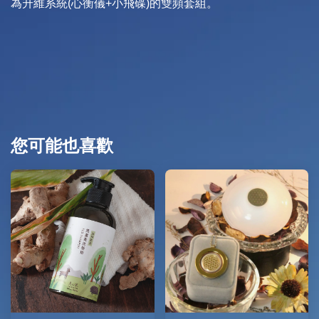
為升維系統(心衡儀+小飛碟)的雙頻套組。
您可能也喜歡