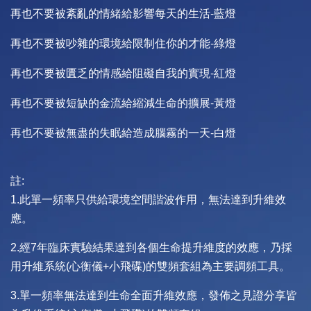
再也不要被紊亂的情緒給影響每天的生活-藍燈
再也不要被吵雜的環境給限制住你的才能-綠燈
再也不要被匱乏的情感給阻礙自我的實現-紅燈
再也不要被短缺的金流給縮減生命的擴展-黃燈
再也不要被無盡的失眠給造成腦霧的一天-白燈
註:
1.此單一頻率只供給環境空間諧波作用，無法達到升維效
應。
2.經7年臨床實驗結果達到各個生命提升維度的效應，乃採
用升維系統(心衡儀+小飛碟)的雙頻套組為主要調頻工具。
3.單一頻率無法達到生命全面升維效應，發佈之見證分享皆