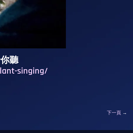
給你聽
lant-singing/
下一頁
→