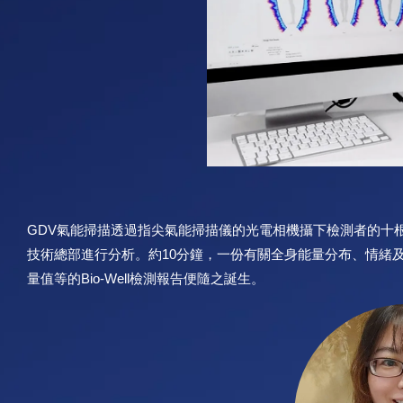
GDV氣能掃描透過指尖氣能掃描儀的光電相機攝下檢測者的十
技術總部進行分析。約10分鐘，一份有關全身能量分布、情緒
量值等的Bio-Well檢測報告便隨之誕生。