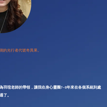
測的光行者代號奇異果。
為羽瑄老師的帶領，讓我在身心靈圈7~8年來在各個系統到處
通了。