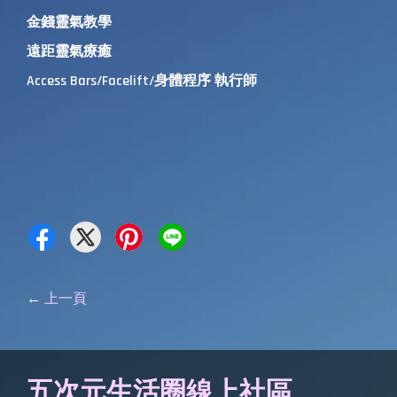
金錢靈氣教學
遠距靈氣療癒
Access Bars/Facelift/身體程序 執行師
←
上一頁
五次元生活圈線上社區